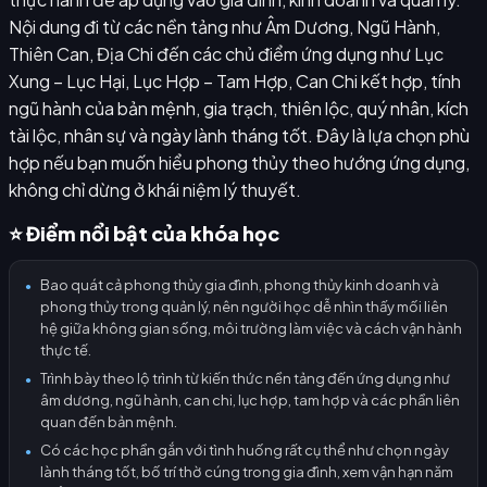
Nội dung đi từ các nền tảng như Âm Dương, Ngũ Hành,
Thiên Can, Địa Chi đến các chủ điểm ứng dụng như Lục
Xung – Lục Hại, Lục Hợp – Tam Hợp, Can Chi kết hợp, tính
ngũ hành của bản mệnh, gia trạch, thiên lộc, quý nhân, kích
tài lộc, nhân sự và ngày lành tháng tốt. Đây là lựa chọn phù
hợp nếu bạn muốn hiểu phong thủy theo hướng ứng dụng,
không chỉ dừng ở khái niệm lý thuyết.
⭐ Điểm nổi bật của khóa học
Bao quát cả phong thủy gia đình, phong thủy kinh doanh và
●
phong thủy trong quản lý, nên người học dễ nhìn thấy mối liên
hệ giữa không gian sống, môi trường làm việc và cách vận hành
thực tế.
Trình bày theo lộ trình từ kiến thức nền tảng đến ứng dụng như
●
âm dương, ngũ hành, can chi, lục hợp, tam hợp và các phần liên
quan đến bản mệnh.
Có các học phần gắn với tình huống rất cụ thể như chọn ngày
●
lành tháng tốt, bố trí thờ cúng trong gia đình, xem vận hạn năm