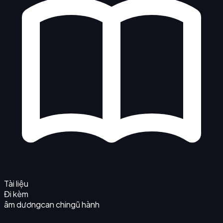
Tài liệu
Đi kèm
âm dương
can chi
ngũ hành