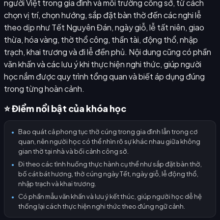
người Việt trong gia đình và môi trường công sở, từ cách
chọn vị trí, chọn hướng, sắp đặt bàn thờ đến các nghi lễ
theo dịp như Tết Nguyên Đán, ngày giỗ, lễ tất niên, giao
thừa, hóa vàng, thờ thổ công, thần tài, động thổ, nhập
trạch, khai trương và đi lễ đền phủ. Nội dung cũng có phần
văn khấn và các lưu ý khi thực hiện nghi thức, giúp người
học nắm được quy trình tổng quan và biết áp dụng đúng
trong từng hoàn cảnh.
⭐ Điểm nổi bật của khóa học
Bao quát cả phong tục thờ cúng trong gia đình lẫn trong cơ
●
quan, nên người học có thể nhìn rõ sự khác nhau giữa không
gian thờ tại nhà và bối cảnh công sở.
Đi theo các tình huống thực hành cụ thể như sắp đặt bàn thờ,
●
bố cát bát hương, thờ cúng ngày Tết, ngày giỗ, lễ động thổ,
nhập trạch và khai trương.
Có phần mẫu văn khấn và lưu ý kết thúc, giúp người học dễ hệ
●
thống lại cách thực hiện nghi thức theo đúng ngữ cảnh.