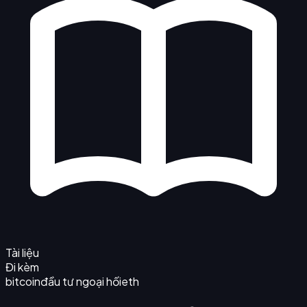
Tài liệu
Đi kèm
bitcoin
đầu tư ngoại hối
eth