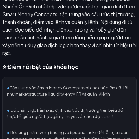
Nhuận Ổn Định phù hợp với người muốn học giao dịch theo
Smart Money Concepts, tập trung vào cấu trúc thị trường,
thanh khoản, điểm vào lệnh và quản lý lệnh. Nội dung đi từ
cách đọc biểu đồ, nhận diện xu hướng và “bẫy giá” đến
cách phân tích hành vi giá theo dòng tiền, giúp người học
xây nền tư duy giao dịch logic hơn thay vì chỉ nhìn tín hiệu rời
rạc.
⭐ Điểm nổi bật của khóa học
●
Tập trung vào Smart Money Concepts với các chủ điểm cốt lõi
như market structure, liquidity, entry, RR và quản lý lệnh.
●
Có phần thực hành xác định cấu trúc thị trường trên biểu đồ
thực tế, giúp người học gắn lý thuyết với cách đọc chart.
●
Bổ sung phần swing trading và tips and tricks để hỗ trợ trader
muốn áp dụng vào giao dịch theo xu hướng lớn và kiểm soát tâm