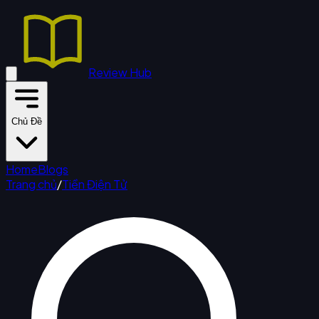
Review Hub
Chủ Đề
Home
Blogs
Trang chủ
/
Tiền Điện Tử