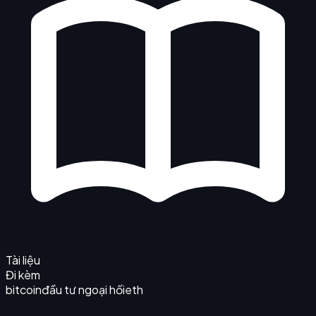
Tài liệu
Đi kèm
bitcoin
đầu tư ngoại hối
eth