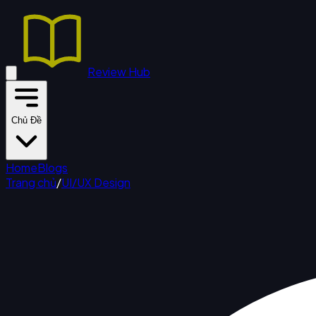
Review Hub
Chủ Đề
Home
Blogs
Trang chủ
/
UI/UX Design