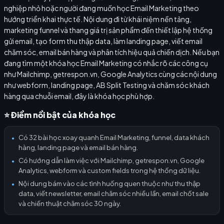
nghiệp nhỏ hoặc người đang muốn học Email Marketing theo
hướng triển khai thực tế. Nội dung đi từ khái niệm nền tảng,
marketing funnel và thang giá trị sản phẩm đến thiết lập hệ thống
gửi email, tạo form thu thập data, làm landing page, viết email
chăm sóc, email bán hàng và phân tích hiệu quả chiến dịch. Nếu bạn
đang tìm một khóa học Email Marketing có nhắc rõ các công cụ
như Mailchimp, getrespon.vn, Google Analytics cùng các nội dung
như webform, landing page, AB Split Testing và chăm sóc khách
hàng qua chuỗi email, đây là khóa học phù hợp.
⭐ Điểm nổi bật của khóa học
Có 32 bài học xoay quanh Email Marketing, funnel, data khách
●
hàng, landing page và email bán hàng.
Có hướng dẫn làm việc với Mailchimp, getrespon.vn, Google
●
Analytics, webform và custom fields trong hệ thống dữ liệu.
Nội dung bám vào các tình huống quen thuộc như thu thập
●
data, viết newsletter, email chăm sóc nhiều lần, email chốt sale
và chiến thuật chăm sóc 30 ngày.