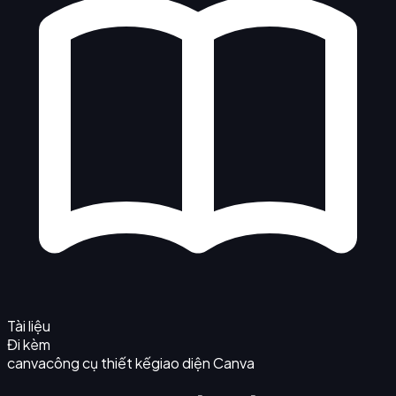
Tài liệu
Đi kèm
canva
công cụ thiết kế
giao diện Canva