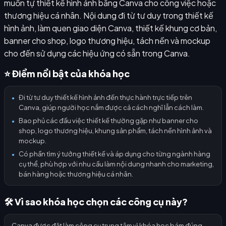
muốn tự thiết kế hình ảnh bằng Canva cho công việc hoặc
thương hiệu cá nhân. Nội dung đi từ tư duy trong thiết kế
hình ảnh, làm quen giao diện Canva, thiết kế khung cơ bản,
banner cho shop, logo thương hiệu, tách nền và mockup
cho đến sử dụng các hiệu ứng có sẵn trong Canva.
⭐ Điểm nổi bật của khóa học
Đi từ tư duy thiết kế hình ảnh đến thực hành trực tiếp trên
●
Canva, giúp người học nắm được cả cách nghĩ lẫn cách làm.
Bao phủ các đầu việc thiết kế thường gặp như banner cho
●
shop, logo thương hiệu, khung sản phẩm, tách nền hình ảnh và
mockup.
Có phần tìm ý tưởng thiết kế và áp dụng cho từng ngành hàng
●
cụ thể, phù hợp với nhu cầu làm nội dung nhanh cho marketing,
bán hàng hoặc thương hiệu cá nhân.
🛠️ Vì sao khóa học chọn các công cụ này?
Canva được đặt làm công cụ trung tâm vì khóa học bám đúng