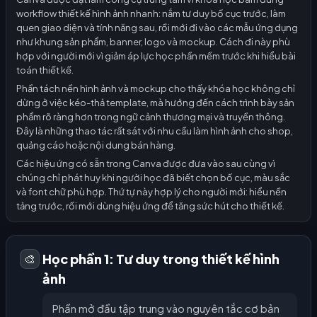
workflow thiết kế hình ảnh nhanh: nắm tư duy bố cục trước, làm
quen giao diện và tính năng sau, rồi mới đi vào các mẫu ứng dụng
như khung sản phẩm, banner, logo và mockup. Cách đi này phù
hợp với người mới vì giảm áp lực học phần mềm trước khi hiểu bài
toán thiết kế.
Phần tách nền hình ảnh và mockup cho thấy khóa học không chỉ
dừng ở việc kéo-thả template, mà hướng đến cách trình bày sản
phẩm rõ ràng hơn trong ngữ cảnh thương mại và truyền thông.
Đây là những thao tác rất sát với nhu cầu làm hình ảnh cho shop,
quảng cáo hoặc nội dung bán hàng.
Các hiệu ứng có sẵn trong Canva được đưa vào sau cùng vì
chúng chỉ phát huy khi người học đã biết chọn bố cục, màu sắc
và font chữ phù hợp. Thứ tự này hợp lý cho người mới: hiểu nền
tảng trước, rồi mới dùng hiệu ứng để tăng sức hút cho thiết kế.
Học phần 1: Tư duy trong thiết kế hình
🎨
ảnh
Phần mở đầu tập trung vào nguyên tắc cơ bản