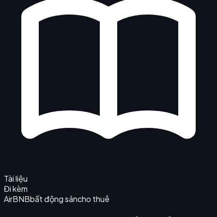
Tài liệu
Đi kèm
AirBNB
bất động sản
cho thuê