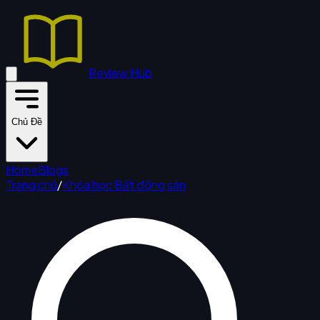
Review Hub
Chủ Đề
Home
Blogs
Trang chủ
/
Khóa học Bất động sản