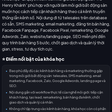
Henry Khánh” phù hợp với người làm môi giới bất động sản
muốn học cách tiếp cận khách hàng theo cả kênh truyền
thống lẫn kênh số. Nội dung đi từ telesales trên database
có sẵn, SMS marketing, email marketing, đăng tin bán hàng,
Facebook Fanpage, Facebook Pixel, remarketing, Google
Adwords, Zalo, website/landing page, SEO miễn phí đến
quy trình bán hàng 5 bước, chốt giao dịch và quản lý thời
gian, stress, tư duy tích cực.
⭐ Điểm nổi bật của khóa học
Bao phủ đầy đủ các kênh bán hàng và marketing thường gặp
●
trong môi giới bất động sản: telesales, SMS marketing, email
marketing, Facebook, Zalo, Google Adwords, landing page và
SEO.
Nội dung gắn với workflow thực tế của nghề môi giới: tiếp cận
●
khách hàng, tạo lead, remarketing, bán hàng đa kênh, chốt
giao dịch và quản lý cá nhân.
Không chỉ tập trung vào kênh bán hàng, khóa học còn có phần
●