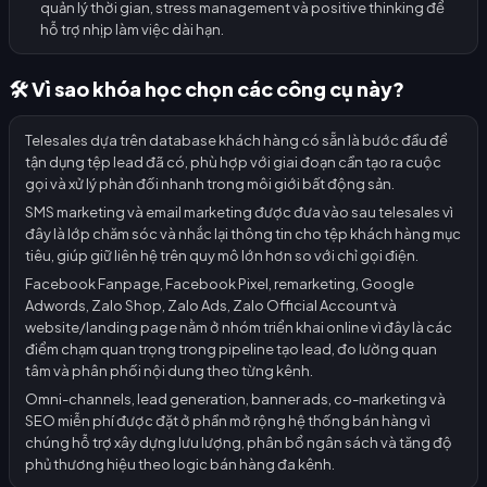
quản lý thời gian, stress management và positive thinking để
hỗ trợ nhịp làm việc dài hạn.
🛠️ Vì sao khóa học chọn các công cụ này?
Telesales dựa trên database khách hàng có sẵn là bước đầu để
tận dụng tệp lead đã có, phù hợp với giai đoạn cần tạo ra cuộc
gọi và xử lý phản đối nhanh trong môi giới bất động sản.
SMS marketing và email marketing được đưa vào sau telesales vì
đây là lớp chăm sóc và nhắc lại thông tin cho tệp khách hàng mục
tiêu, giúp giữ liên hệ trên quy mô lớn hơn so với chỉ gọi điện.
Facebook Fanpage, Facebook Pixel, remarketing, Google
Adwords, Zalo Shop, Zalo Ads, Zalo Official Account và
website/landing page nằm ở nhóm triển khai online vì đây là các
điểm chạm quan trọng trong pipeline tạo lead, đo lường quan
tâm và phân phối nội dung theo từng kênh.
Omni-channels, lead generation, banner ads, co-marketing và
SEO miễn phí được đặt ở phần mở rộng hệ thống bán hàng vì
chúng hỗ trợ xây dựng lưu lượng, phân bổ ngân sách và tăng độ
phủ thương hiệu theo logic bán hàng đa kênh.