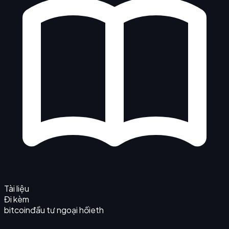
Tài liệu
Đi kèm
bitcoin
đầu tư ngoại hối
eth