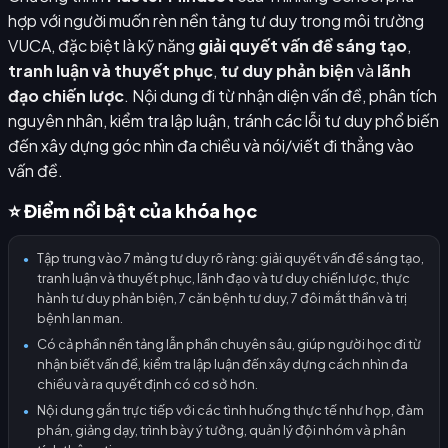
hợp với người muốn rèn nền tảng tư duy trong môi trường
VUCA, đặc biệt là kỹ năng
giải quyết vấn đề sáng tạo
,
tranh luận và thuyết phục
,
tư duy phản biện
và
lãnh
đạo chiến lược
. Nội dung đi từ nhận diện vấn đề, phân tích
nguyên nhân, kiểm tra lập luận, tránh các lỗi tư duy phổ biến
đến xây dựng góc nhìn đa chiều và nói/viết đi thẳng vào
vấn đề.
⭐ Điểm nổi bật của khóa học
Tập trung vào 7 mảng tư duy rõ ràng: giải quyết vấn đề sáng tạo,
●
tranh luận và thuyết phục, lãnh đạo và tư duy chiến lược, thực
hành tư duy phản biện, 7 căn bệnh tư duy, 7 đôi mắt thần và trị
bệnh lan man.
Có cả phần nền tảng lẫn phần chuyên sâu, giúp người học đi từ
●
nhận biết vấn đề, kiểm tra lập luận đến xây dựng cách nhìn đa
chiều và ra quyết định có cơ sở hơn.
Nội dung gắn trực tiếp với các tình huống thực tế như họp, đàm
●
phán, giảng dạy, trình bày ý tưởng, quản lý đội nhóm và phân