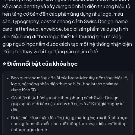
kế brand identity và xây dựng bộ nhận diện thương hiệu từ
nền tảng cơ bản đến các phần ứng dụng như logo, màu
sắc, typography, poster phong cách Swiss Design, name
card, letterhead, envelope, bao bì sản phẩm và dựng hình
3D. Nội dung đi theo logic thiết kế thương hiệu rõ ràng,
giúp người học nắm được cách tạo một hệ thống nhận diện
đồng bộ thay vì chỉ học từng sản phẩm rời lẻ.
⭐ Điểm nổi bật của khóa học
Bao quát các mảng cốt lõi của brand identity: nền tảng thiết kế,
●
logo, hệ thống nhận diện thương hiệu, bao bì sản phẩm và
dựng hình 3D.
Có phần thực hành poster theo phong cách Swiss Design,
●
giúp người mới tiếp cận tư duy bố cục và xử lý thị giác ngay từ
đầu.
Đi từ thiết kế cơ bản đến ứng dụng thương hiệu cụ thể, phù hợp
●
cho người muốn hiểu cách hệ thống hóa nhận diện chứ không
chỉ học logo đơn lẻ.