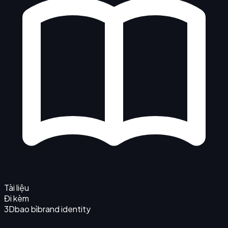
Tài liệu
Đi kèm
3D
bao bì
brand identity