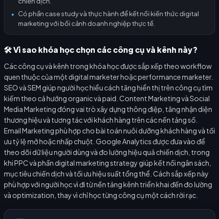
chiến dịch.
Có phần case study và thực hành để kết nối kiến thức digital
●
marketing với bối cảnh doanh nghiệp thực tế.
🛠️ Vì sao khóa học chọn các công cụ và kênh này?
Các công cụ và kênh trong khóa học được sắp xếp theo workflow
quen thuộc của một digital marketer hoặc performance marketer.
SEO và SEM giúp người học hiểu cách tăng hiển thị trên công cụ tìm
kiếm theo cả hướng organic và paid. Content Marketing và Social
Media Marketing đóng vai trò xây dựng thông điệp, tăng nhận diện
thương hiệu và tương tác với khách hàng trên các nền tảng số.
Email Marketing phù hợp cho bài toán nuôi dưỡng khách hàng và tối
ưu tỷ lệ mở hoặc nhấp chuột. Google Analytics được đưa vào để
theo dõi dữ liệu người dùng và đo lường hiệu quả chiến dịch, trong
khi PPC và phần digital marketing strategy giúp kết nối ngân sách,
mục tiêu chiến dịch và tối ưu hiệu suất tổng thể. Cách sắp xếp này
phù hợp với người học vì đi từ nền tảng kênh triển khai đến đo lường
và optimization, thay vì chỉ học từng công cụ một cách rời rạc.