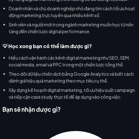
Doanh nhân và chủ doanh nghiệp nhỏ đang tìm cách tối ưu hoạt
động marketing trực tuyến qua nhiều kênh số.
Sinh viên và người mới trong ngành marketing muốn học từ nền
tảng đến chiến lược digital performance.
💡 Học xong bạn có thể làm được gì?
Hiểu cách vận hành các kênh digital marketing như SEO, SEM,
social media, email và PPC trong một chiến lược tổng thể.
Theo dõi dữ liệu chiến dịch bằng Google Analytics và biết cách
đánh giá hiệu quả marketing theo mục tiêu cụ thể.
Xây dựng kế hoạch digital marketing, tối ưu hiệu suất campaign
và tiếp cận case study thực tế để áp dụng vào công việc.
Bạn sẽ nhận được gì?