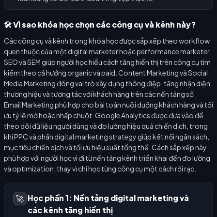
🛠️ Vì sao khóa học chọn các công cụ và kênh này?
Các công cụ và kênh trong khóa học được sắp xếp theo workflow
quen thuộc của một digital marketer hoặc performance marketer.
SEO và SEM giúp người học hiểu cách tăng hiển thị trên công cụ tìm
kiếm theo cả hướng organic và paid. Content Marketing và Social
Media Marketing đóng vai trò xây dựng thông điệp, tăng nhận diện
thương hiệu và tương tác với khách hàng trên các nền tảng số.
Email Marketing phù hợp cho bài toán nuôi dưỡng khách hàng và tối
ưu tỷ lệ mở hoặc nhấp chuột. Google Analytics được đưa vào để
theo dõi dữ liệu người dùng và đo lường hiệu quả chiến dịch, trong
khi PPC và phần digital marketing strategy giúp kết nối ngân sách,
mục tiêu chiến dịch và tối ưu hiệu suất tổng thể. Cách sắp xếp này
phù hợp với người học vì đi từ nền tảng kênh triển khai đến đo lường
và optimization, thay vì chỉ học từng công cụ một cách rời rạc.
Học phần 1: Nền tảng digital marketing và
🚀
các kênh tăng hiển thị