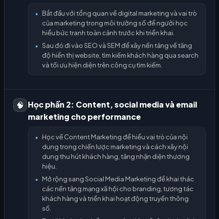
Bắt đầu với tổng quan về digital marketing và vai trò
●
của marketing trong môi trường số để người học
hiểu bức tranh toàn cảnh trước khi triển khai.
Sau đó đi vào SEO và SEM để xây nền tảng về tăng
●
độ hiển thị website, tìm kiếm khách hàng qua search
và tối ưu hiện diện trên công cụ tìm kiếm.
Học phần 2: Content, social media và email
🧠
marketing cho performance
Học về Content Marketing để hiểu vai trò của nội
●
dung trong chiến lược marketing và cách xây nội
dung thu hút khách hàng, tăng nhận diện thương
hiệu.
Mở rộng sang Social Media Marketing để khai thác
●
các nền tảng mạng xã hội cho branding, tương tác
khách hàng và triển khai hoạt động truyền thông
số.