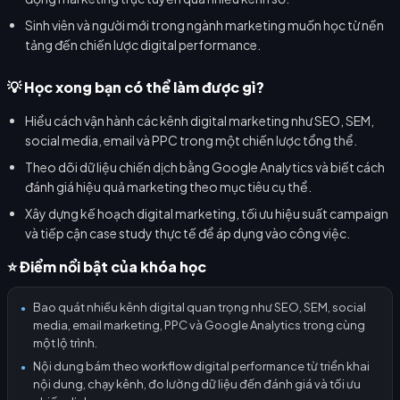
Sinh viên và người mới trong ngành marketing muốn học từ nền
tảng đến chiến lược digital performance.
💡 Học xong bạn có thể làm được gì?
Hiểu cách vận hành các kênh digital marketing như SEO, SEM,
social media, email và PPC trong một chiến lược tổng thể.
Theo dõi dữ liệu chiến dịch bằng Google Analytics và biết cách
đánh giá hiệu quả marketing theo mục tiêu cụ thể.
Xây dựng kế hoạch digital marketing, tối ưu hiệu suất campaign
và tiếp cận case study thực tế để áp dụng vào công việc.
⭐ Điểm nổi bật của khóa học
Bao quát nhiều kênh digital quan trọng như SEO, SEM, social
●
media, email marketing, PPC và Google Analytics trong cùng
một lộ trình.
Nội dung bám theo workflow digital performance từ triển khai
●
nội dung, chạy kênh, đo lường dữ liệu đến đánh giá và tối ưu