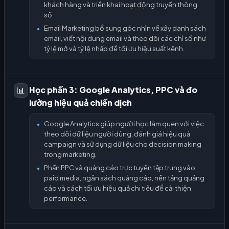
khách hàng và triển khai hoạt động truyền thông
số.
Email Marketing bổ sung góc nhìn về xây danh sách
●
email, viết nội dung email và theo dõi các chỉ số như
tỷ lệ mở và tỷ lệ nhấp để tối ưu hiệu suất kênh.
Học phần 3: Google Analytics, PPC và đo
📊
lường hiệu quả chiến dịch
Google Analytics giúp người học làm quen với việc
●
theo dõi dữ liệu người dùng, đánh giá hiệu quả
campaign và sử dụng dữ liệu cho decision making
trong marketing.
Phần PPC và quảng cáo trực tuyến tập trung vào
●
paid media, ngân sách quảng cáo, nền tảng quảng
cáo và cách tối ưu hiệu quả chi tiêu để cải thiện
performance.