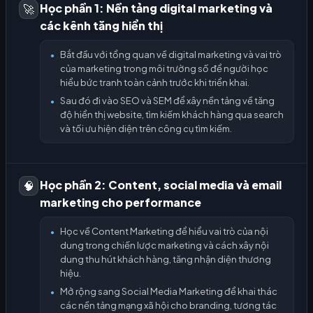
Học phần 1: Nền tảng digital marketing và
🚀
các kênh tăng hiển thị
Bắt đầu với tổng quan về digital marketing và vai trò
●
của marketing trong môi trường số để người học
hiểu bức tranh toàn cảnh trước khi triển khai.
Sau đó đi vào SEO và SEM để xây nền tảng về tăng
●
độ hiển thị website, tìm kiếm khách hàng qua search
và tối ưu hiện diện trên công cụ tìm kiếm.
Học phần 2: Content, social media và email
🧠
marketing cho performance
Học về Content Marketing để hiểu vai trò của nội
●
dung trong chiến lược marketing và cách xây nội
dung thu hút khách hàng, tăng nhận diện thương
hiệu.
Mở rộng sang Social Media Marketing để khai thác
●
các nền tảng mạng xã hội cho branding, tương tác