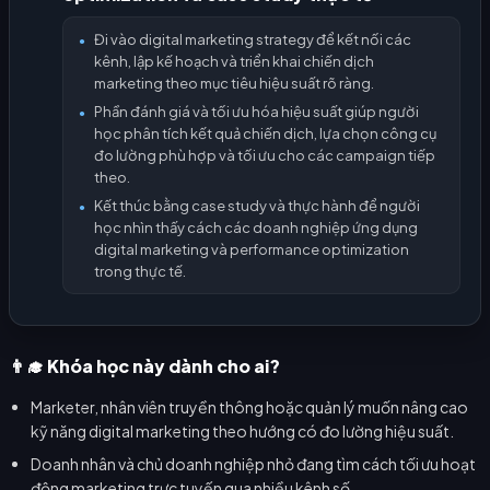
Đi vào digital marketing strategy để kết nối các
●
kênh, lập kế hoạch và triển khai chiến dịch
marketing theo mục tiêu hiệu suất rõ ràng.
Phần đánh giá và tối ưu hóa hiệu suất giúp người
●
học phân tích kết quả chiến dịch, lựa chọn công cụ
đo lường phù hợp và tối ưu cho các campaign tiếp
theo.
Kết thúc bằng case study và thực hành để người
●
học nhìn thấy cách các doanh nghiệp ứng dụng
digital marketing và performance optimization
trong thực tế.
👨‍🎓 Khóa học này dành cho ai?
Marketer, nhân viên truyền thông hoặc quản lý muốn nâng cao
kỹ năng digital marketing theo hướng có đo lường hiệu suất.
Doanh nhân và chủ doanh nghiệp nhỏ đang tìm cách tối ưu hoạt
động marketing trực tuyến qua nhiều kênh số.