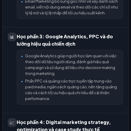
Email Marketing bổ sung góc nhìn về xây danh sách
●
email, viết nội dung email và theo dõi các chỉ số như
tỷ lệ mở và tỷ lệ nhấp để tối ưu hiệu suất kênh.
Học phần 3: Google Analytics, PPC và đo
📊
lường hiệu quả chiến dịch
Google Analytics giúp người học làm quen với việc
●
theo dõi dữ liệu người dùng, đánh giá hiệu quả
campaign và sử dụng dữ liệu cho decision making
trong marketing.
Phần PPC và quảng cáo trực tuyến tập trung vào
●
paid media, ngân sách quảng cáo, nền tảng quảng
cáo và cách tối ưu hiệu quả chi tiêu để cải thiện
performance.
Học phần 4: Digital marketing strategy,
📈
optimization và case study thực tế