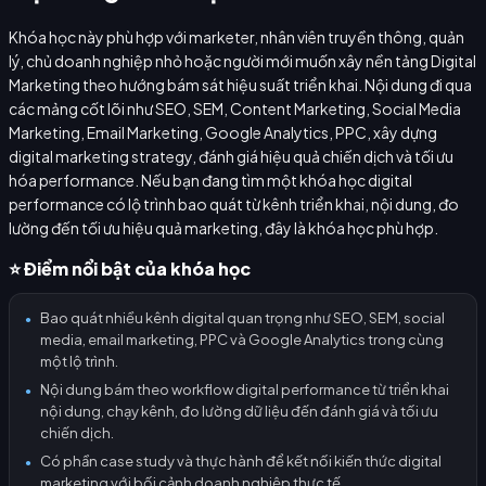
Khóa học này phù hợp với marketer, nhân viên truyền thông, quản
lý, chủ doanh nghiệp nhỏ hoặc người mới muốn xây nền tảng Digital
Marketing theo hướng bám sát hiệu suất triển khai. Nội dung đi qua
các mảng cốt lõi như SEO, SEM, Content Marketing, Social Media
Marketing, Email Marketing, Google Analytics, PPC, xây dựng
digital marketing strategy, đánh giá hiệu quả chiến dịch và tối ưu
hóa performance. Nếu bạn đang tìm một khóa học digital
performance có lộ trình bao quát từ kênh triển khai, nội dung, đo
lường đến tối ưu hiệu quả marketing, đây là khóa học phù hợp.
⭐ Điểm nổi bật của khóa học
Bao quát nhiều kênh digital quan trọng như SEO, SEM, social
●
media, email marketing, PPC và Google Analytics trong cùng
một lộ trình.
Nội dung bám theo workflow digital performance từ triển khai
●
nội dung, chạy kênh, đo lường dữ liệu đến đánh giá và tối ưu
chiến dịch.
Có phần case study và thực hành để kết nối kiến thức digital
●
marketing với bối cảnh doanh nghiệp thực tế.