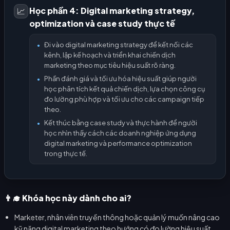
Học phần 4: Digital marketing strategy,
📈
optimization và case study thực tế
Đi vào digital marketing strategy để kết nối các
●
kênh, lập kế hoạch và triển khai chiến dịch
marketing theo mục tiêu hiệu suất rõ ràng.
Phần đánh giá và tối ưu hóa hiệu suất giúp người
●
học phân tích kết quả chiến dịch, lựa chọn công cụ
đo lường phù hợp và tối ưu cho các campaign tiếp
theo.
Kết thúc bằng case study và thực hành để người
●
học nhìn thấy cách các doanh nghiệp ứng dụng
digital marketing và performance optimization
trong thực tế.
👨‍🎓 Khóa học này dành cho ai?
Marketer, nhân viên truyền thông hoặc quản lý muốn nâng cao
kỹ năng digital marketing theo hướng có đo lường hiệu suất.