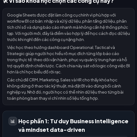
🛠️ Vì sao khóa học chọn các công cụ này?
Google Sheets được đặt làm công cụ chính vì phù hợp với
workflow BI cơ bản: nhập và xử lý dữ liệu, phân tầng dữ liệu, phân
tích chỉ số và dựng báo cáo nhanh mà không cần hệ thống phức
tạp. Với người mới, đây là điểm vào hợp lý để học cách đọc dữ liệu
trước khi nghĩ đến các công cụ nặng hơn.
Việc học theo hướng dashboard Operational, Tactical và
Strategic giúp người học hiểu rõ mục đích từng lớp báo cáo
trong thực tế: theo dõi vận hành, phục vụ quản lý trung hạn và hỗ
trợ quyết định chiến lược. Cách chia này sát với logic công việc BI
hơn là chỉ học biểu đồ rời rạc.
Các chủ đề CRM, Marketing, Sales và HR cho thấy khóa học
không dừng ở thao tác kỹ thuật, mà đặt BI vào đúng bối cảnh
nghiệp vụ. Nhờ đó, người học có thể nhìn dữ liệu theo từng bài
toán phòng ban thay vì chỉ nhìn số liệu tổng hợp.
Học phần 1: Tư duy Business Intelligence
📊
và mindset data-driven