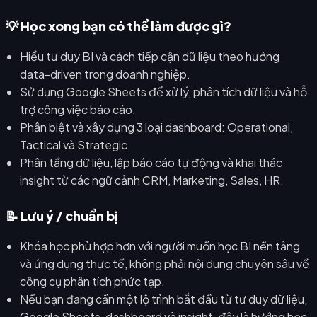
💡 Học xong bạn có thể làm được gì?
Hiểu tư duy BI và cách tiếp cận dữ liệu theo hướng
data-driven trong doanh nghiệp.
Sử dụng Google Sheets để xử lý, phân tích dữ liệu và hỗ
trợ công việc báo cáo.
Phân biệt và xây dựng 3 loại dashboard: Operational,
Tactical và Strategic.
Phân tầng dữ liệu, lập báo cáo tự động và khai thác
insight từ các ngữ cảnh CRM, Marketing, Sales, HR.
📝 Lưu ý / chuẩn bị
Khóa học phù hợp hơn với người muốn học BI nền tảng
và ứng dụng thực tế, không phải nội dung chuyên sâu về
công cụ phân tích phức tạp.
Nếu bạn đang cần một lộ trình bắt đầu từ tư duy dữ liệu,
Google Sheets, dashboard và insight, đây là hướng học