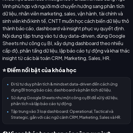
Vinh phù hợp với người mới chuyển hướng sang phân tích
dữ liệu, nhân viên marketing, sales, vận hành, tài chính và
sinh viên khối kinh tế, CNTT muốn học cách biến dữ liệu thô
thành báo cáo, dashboard và insight phục vụ quyết định.
Nội dung tập trung vào tư duy data-driven, dùng Google
Sheets như công cụ BI, xây dựng dashboard theo nhiều
cấp độ, phân tầng dữ liệu, lập báo cáo tự động và khai thác
insight từ các bài toán CRM, Marketing, Sales, HR.
⭐ Điểm nổi bật của khóa học
Đi từ tư duy phân tích & mindset data-driven đến cách ứng
●
dụng BI trong báo cáo, dashboard và phân tích dữ liệu.
Sử dụng Google Sheets như một công cụ BI để xử lý dữ liệu,
●
phân tích và lập báo cáo tự động.
Tập trung vào 3 loại dashboard: Operational, Tactical và
●
Strategic, gắn với các ngữ cảnh CRM, Marketing, Sales và HR.