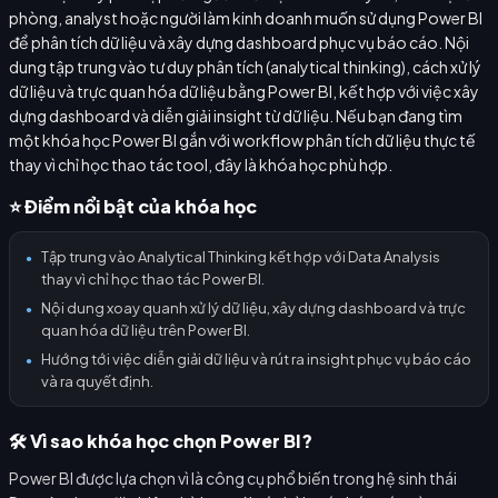
phòng, analyst hoặc người làm kinh doanh muốn sử dụng Power BI
để phân tích dữ liệu và xây dựng dashboard phục vụ báo cáo. Nội
dung tập trung vào tư duy phân tích (analytical thinking), cách xử lý
dữ liệu và trực quan hóa dữ liệu bằng Power BI, kết hợp với việc xây
dựng dashboard và diễn giải insight từ dữ liệu. Nếu bạn đang tìm
một khóa học Power BI gắn với workflow phân tích dữ liệu thực tế
thay vì chỉ học thao tác tool, đây là khóa học phù hợp.
⭐ Điểm nổi bật của khóa học
Tập trung vào Analytical Thinking kết hợp với Data Analysis
●
thay vì chỉ học thao tác Power BI.
Nội dung xoay quanh xử lý dữ liệu, xây dựng dashboard và trực
●
quan hóa dữ liệu trên Power BI.
Hướng tới việc diễn giải dữ liệu và rút ra insight phục vụ báo cáo
●
và ra quyết định.
🛠️ Vì sao khóa học chọn Power BI?
Power BI được lựa chọn vì là công cụ phổ biến trong hệ sinh thái