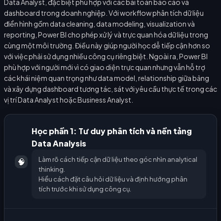
Data Analyst, đặc biệt phù hợp với các bài toán báo cáo và
dashboard trong doanh nghiệp. Với workflow phân tích dữ liệu
điển hình gồm data cleaning, data modeling, visualization và
reporting, Power BI cho phép xử lý và trực quan hóa dữ liệu trong
cùng một môi trường. Điều này giúp người học dễ tiếp cận hơn so
với việc phải sử dụng nhiều công cụ riêng biệt. Ngoài ra, Power BI
phù hợp với người mới vì có giao diện trực quan nhưng vẫn hỗ trợ
các khái niệm quan trọng như data model, relationship giữa bảng
và xây dựng dashboard tương tác, sát với yêu cầu thực tế trong các
vị trí Data Analyst hoặc Business Analyst.
Học phần 1: Tư duy phân tích và nền tảng
Data Analysis
Làm rõ cách tiếp cận dữ liệu theo góc nhìn analytical
🧠
thinking.
Hiểu cách đặt câu hỏi dữ liệu và định hướng phân
tích trước khi sử dụng công cụ.