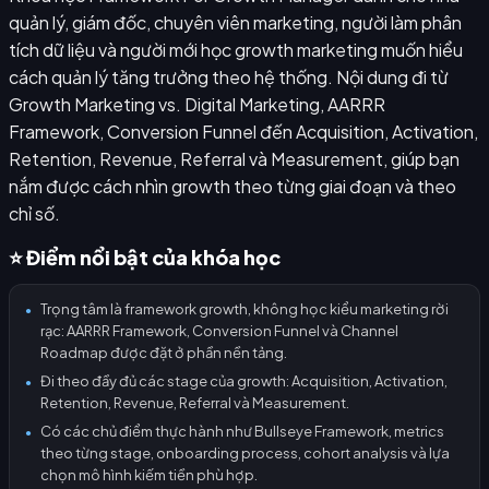
quản lý, giám đốc, chuyên viên marketing, người làm phân
tích dữ liệu và người mới học growth marketing muốn hiểu
cách quản lý tăng trưởng theo hệ thống. Nội dung đi từ
Growth Marketing vs. Digital Marketing, AARRR
Framework, Conversion Funnel đến Acquisition, Activation,
Retention, Revenue, Referral và Measurement, giúp bạn
nắm được cách nhìn growth theo từng giai đoạn và theo
chỉ số.
⭐ Điểm nổi bật của khóa học
Trọng tâm là framework growth, không học kiểu marketing rời
●
rạc: AARRR Framework, Conversion Funnel và Channel
Roadmap được đặt ở phần nền tảng.
Đi theo đầy đủ các stage của growth: Acquisition, Activation,
●
Retention, Revenue, Referral và Measurement.
Có các chủ điểm thực hành như Bullseye Framework, metrics
●
theo từng stage, onboarding process, cohort analysis và lựa
chọn mô hình kiếm tiền phù hợp.