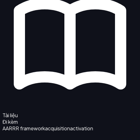
Tài liệu
Đi kèm
AARRR framework
acquisition
activation