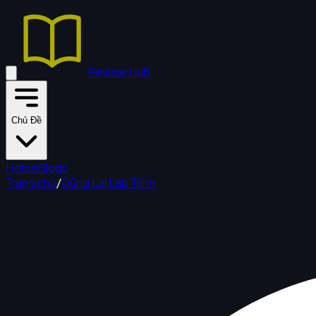
Review Hub
Chủ Đề
Home
Blogs
Trang chủ
/
Dũng Lại Lập Trình