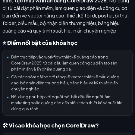
cáo, tạo mẫu và in ấn bằng CorelDraw 2025
. Nội dung
đi từ cài đặt phần mềm, làm quen giao diện và công cụ cơ
bản đến vẽ vector nâng cao, thiết kế tờ rơi, poster, bì thư,
folder, biểu mẫu, bộ nhận diện thương hiệu, bảng hiệu
quảng cáo và quy trình xuất file, in ấn chuyên nghiệp.
⭐ Điểm nổi bật của khóa học
Bám trực tiếp vào workflow thiết kế quảng cáo trong
●
CorelDraw 2025: từ cài đặt, làm quen công cụ đến tạo sản
phẩm in ấn và ấn phẩm quảng bá.
Có các nhóm bài học rõ ràng về vector, thiết kế mẫu quảng
●
cáo, bộ nhận diện thương hiệu, bảng hiệu và kỹ thuật in ấn
chuyên nghiệp.
Nội dung phù hợp với người mới bắt đầu lẫn người làm
●
marketing hoặc quảng cáo cần hiểu cách thiết kế và xuất file
đúng quy trình.
🛠️ Vì sao khóa học chọn CorelDraw?