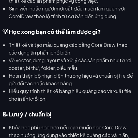
thiết kế các ấn phẩm phục vụ công việc.
Sinh viên hoặc người mới bắt đầu muốn làm quen với
CorelDraw theo lộ trình từ cơ bản đến ứng dụng.
💡 Học xong bạn có thể làm được gì?
Thiết kế và tạo mẫu quảng cáo bằng CorelDraw theo
các dạng ấn phẩm phổ biến.
Vẽ vector, dựng layout và xử lý các sản phẩm như tờ rơi,
poster, bì thư, folder, biểu mẫu.
Hoàn thiện bộ nhận diện thương hiệu và chuẩn bị file để
gửi đối tác hoặc khách hàng.
Hiểu quy trình thiết kế bảng hiệu quảng cáo và xuất file
cho in ấn khổ lớn.
📝 Lưu ý / chuẩn bị
Khóa học phù hợp hơn nếu bạn muốn học CorelDraw
theo hướng ứng dụng vào thiết kế quảng cáo và in ấn,