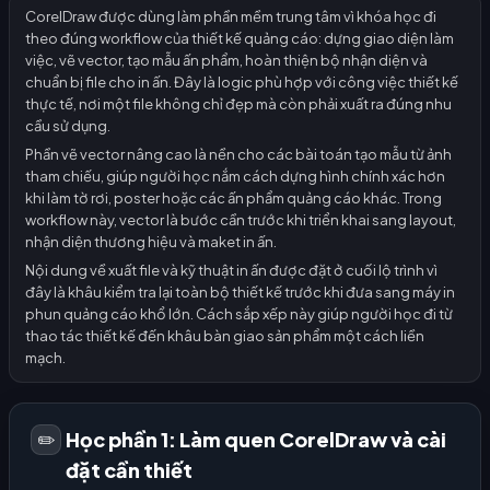
CorelDraw được dùng làm phần mềm trung tâm vì khóa học đi
theo đúng workflow của thiết kế quảng cáo: dựng giao diện làm
việc, vẽ vector, tạo mẫu ấn phẩm, hoàn thiện bộ nhận diện và
chuẩn bị file cho in ấn. Đây là logic phù hợp với công việc thiết kế
thực tế, nơi một file không chỉ đẹp mà còn phải xuất ra đúng nhu
cầu sử dụng.
Phần vẽ vector nâng cao là nền cho các bài toán tạo mẫu từ ảnh
tham chiếu, giúp người học nắm cách dựng hình chính xác hơn
khi làm tờ rơi, poster hoặc các ấn phẩm quảng cáo khác. Trong
workflow này, vector là bước cần trước khi triển khai sang layout,
nhận diện thương hiệu và maket in ấn.
Nội dung về xuất file và kỹ thuật in ấn được đặt ở cuối lộ trình vì
đây là khâu kiểm tra lại toàn bộ thiết kế trước khi đưa sang máy in
phun quảng cáo khổ lớn. Cách sắp xếp này giúp người học đi từ
thao tác thiết kế đến khâu bàn giao sản phẩm một cách liền
mạch.
Học phần 1: Làm quen CorelDraw và cài
✏️
đặt cần thiết