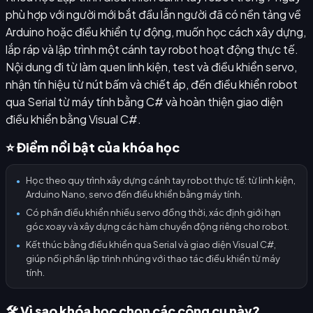
phù hợp với người mới bắt đầu lẫn người đã có nền tảng về
Arduino hoặc điều khiển tự động, muốn học cách xây dựng,
lắp ráp và lập trình một cánh tay robot hoạt động thực tế.
Nội dung đi từ làm quen linh kiện, test và điều khiển servo,
nhận tín hiệu từ nút bấm và chiết áp, đến điều khiển robot
qua Serial từ máy tính bằng C# và hoàn thiện giao diện
điều khiển bằng Visual C#.
⭐ Điểm nổi bật của khóa học
Học theo quy trình xây dựng cánh tay robot thực tế: từ linh kiện,
●
Arduino Nano, servo đến điều khiển bằng máy tính.
Có phần điều khiển nhiều servo đồng thời, xác định giới hạn
●
góc xoay và xây dựng các hàm chuyển động riêng cho robot.
Kết thúc bằng điều khiển qua Serial và giao diện Visual C#,
●
giúp nối phần lập trình nhúng với thao tác điều khiển từ máy
tính.
🛠️ Vì sao khóa học chọn các công cụ này?