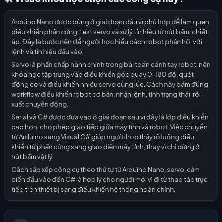
Arduino Nano được dùng ở giai đoạn đầu vì phù hợp để làm quen
điều khiển phần cứng, test servo và xử lý tín hiệu từ nút bấm, chiết
áp. Đây là bước nền để người học hiểu cách robot phản hồi với
lệnh và tín hiệu đầu vào.
Servo là phần chấp hành chính trong bài toán cánh tay robot, nên
khóa học tập trung vào điều khiển góc quay 0–180 độ, quét
động cơ và điều khiển nhiều servo cùng lúc. Cách này bám đúng
workflow điều khiển robot cơ bản: nhận lệnh, tính trạng thái, rồi
xuất chuyển động.
Serial và C# được đưa vào ở giai đoạn sau vì đây là lớp điều khiển
cao hơn, cho phép giao tiếp giữa máy tính và robot. Việc chuyển
từ Arduino sang Visual C# giúp người học thấy rõ luồng điều
khiển từ phần cứng sang giao diện máy tính, thay vì chỉ dừng ở
nút bấm vật lý.
Cách sắp xếp công cụ theo thứ tự từ Arduino Nano, servo, cảm
biến đầu vào đến C# là hợp lý cho người mới vì đi từ thao tác trực
tiếp trên thiết bị sang điều khiển hệ thống hoàn chỉnh.