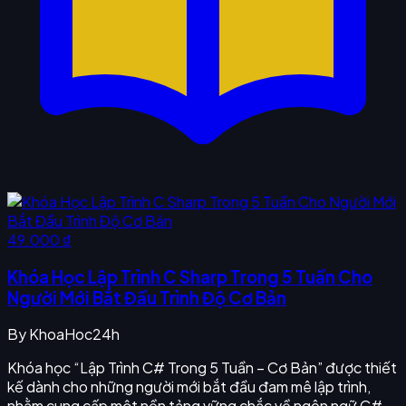
49.000 ₫
Khóa Học Lập Trình C Sharp Trong 5 Tuần Cho
Người Mới Bắt Đầu Trình Độ Cơ Bản
By
KhoaHoc24h
Khóa học “Lập Trình C# Trong 5 Tuần – Cơ Bản” được thiết
kế dành cho những người mới bắt đầu đam mê lập trình,
nhằm cung cấp một nền tảng vững chắc về ngôn ngữ C# –