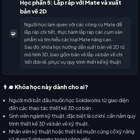
Học phần 5: Lắp ráp với Mate và xuất
bản vẽ 2D
Người học làm quen với các công cụ Mate để
lắp ráp chi tiết, thực hành lắp ráp các cụm sản
🧩
phẩm và tìm hiểu các loại Mate nâng cao.
Sau đó, khóa học hướng dẫn xuất bản vẽ 2D từ
mô hình 3D, bao gồm bản vẽ lắp và bản vẽ chi
tiết đơn lẻ, phục vụ quy trình thiết kế kỹ thuật.
👨‍🎓 Khóa học này dành cho ai?
Người mới bắt đầu muốn học Solidworks từ giao diện
đến các thao tác thiết kế 3D cơ bản.
Sinh viên ngành kỹ thuật, đặc biệt là cơ khí, cần nắm quy
trình thiết kế 3D và bản vẽ kỹ thuật.
Nhân viên kỹ thuật hoặc thiết kế muốn củng cố kỹ năng
sử dụng Solidworks trong công việc.