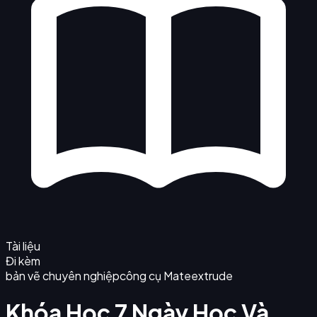
Tài liệu
Đi kèm
bản vẽ chuyên nghiệp
công cụ Mate
extrude
Khóa Học 7 Ngày Học Và