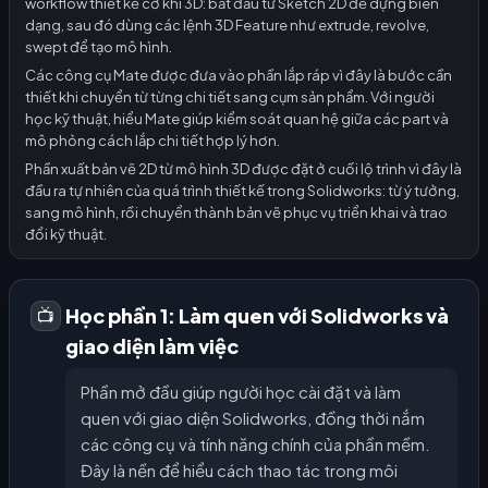
workflow thiết kế cơ khí 3D: bắt đầu từ Sketch 2D để dựng biên
dạng, sau đó dùng các lệnh 3D Feature như extrude, revolve,
swept để tạo mô hình.
Các công cụ Mate được đưa vào phần lắp ráp vì đây là bước cần
thiết khi chuyển từ từng chi tiết sang cụm sản phẩm. Với người
học kỹ thuật, hiểu Mate giúp kiểm soát quan hệ giữa các part và
mô phỏng cách lắp chi tiết hợp lý hơn.
Phần xuất bản vẽ 2D từ mô hình 3D được đặt ở cuối lộ trình vì đây là
đầu ra tự nhiên của quá trình thiết kế trong Solidworks: từ ý tưởng,
sang mô hình, rồi chuyển thành bản vẽ phục vụ triển khai và trao
đổi kỹ thuật.
Học phần 1: Làm quen với Solidworks và
📺
giao diện làm việc
Phần mở đầu giúp người học cài đặt và làm
quen với giao diện Solidworks, đồng thời nắm
các công cụ và tính năng chính của phần mềm.
Đây là nền để hiểu cách thao tác trong môi