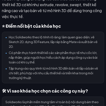
thiết kế 3D cơ khí như extrude, revolve, swept, thiết kế
nâng cao và tạo bản vẽ từ mô hình 3D để dùng trong công
việc thực tế.
⭐ Điểm nổi bật của khóa học
Học Solidworks theo lộ trình rõ ràng: làm quen giao diện, vẽ
●
Sketch 2D, dựng 3D Feature, lắp ráp bằng Mate và xuất bản vẽ
2D.
Có phần thực hành thiết kế các sản phẩm thực tế như cốc lót,
●
nắp thăm, giúp người học hiểu cách áp dụng công cụ vào bài
toán cơ khí cụ thể.
Tập trung vào quy trình từ mô hình 3D đến bản vẽ lắp và bản vẽ
●
chi tiết, phù hợp với nhu cầu thiết kế và triển khai trong môi
trường kỹ thuật.
🛠️ Vì sao khóa học chọn các công cụ này?
Solidworks là phần mềm trung tâm vì toàn bộ nội dung bám theo