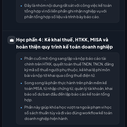
Đây là nhóm nội dung rất sát với công việc kế toán
●
tổng hợp vì nối liền phần ghi nhận nghiệp vụ với
phần tổng hợp số liệu và trình bày báo cáo.
Học phần 4: Kê khai thuế, HTKK, MISA và
💼
hoàn thiện quy trình kế toán doanh nghiệp
Phần cuối mở rộng sang lập và nộp báo cáo tài
●
chính trên HTKK, quyết toán thuế TNDN, TNCN, đăng
ký mã số thuế người phụ thuộc, kê khai lệ phí môn
bài và nộp tờ khai qua cổng thuế điện tử.
Song song là phần thực hành trên phần mềm kế
●
toán MISA, từ nhập chứng từ, quản lý tài khoản, khai
báo số dư ban đầu đến lập báo cáo kế toán tổng
hợp.
Phần này giúp khóa học vượt ra ngoài phạm vi học
●
sổ sách thuần túy và đi vào đúng workflow kế toán
doanh nghiệp hiện hành.