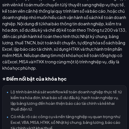
sinh viên kế toán muốn chuyển từ lý thuyết sang nghiệp vụ thực tế,
kế toán viên cần hệ thống lại quy trình làm sổ và báo cáo, hoặc chủ
doanh nghiệp nhỏ muốn hiểu cách vận hành sổ sách kế toán doanh
nghiệp. Nội dung đi từ khai báo thông tin doanh nghiệp, kiểm tra
hóa đơn, số dư đầu kỳ và chế độ kế toán theo Thông tư 200 và 133,
đến các phần hành kế toán theo hình thức Nhật ký chung, bảng
lương, thuế TNCN, bút toán kết chuyển, tự động hóa sổ sách bằng
Excel, lập báo cáo tài chính, sử dụng HTKK và thực hành trên phần
mềm MISA. Nếu bạn đang tìm một khóa học kế toán tổng hợp có
cả Excel, MISA và HTKK trong cùng một lộ trình nghiệp vụ, đây là
khóa học phù hợp.
⭐ Điểm nổi bật của khóa học
Lộ trình bám khá sát workflow kế toán doanh nghiệp thực tế: từ
●
kiểm tra hóa đơn, khai báo số dư đầu kỳ, hạch toán nghiệp vụ,
lập bảng lương đến hoàn thiện báo cáo tài chính và kê khai
thuế điện tử.
Có nhắc rõ các công cụ và nền tảng nghiệp vụ quan trọng như
●
Excel, VBA, MISA, HTKK, sổ Nhật ký chung, bảng lương, báo cáo
tài chính và tờ khai thuế.