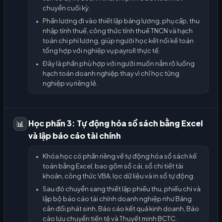
chuyển cuối kỳ.
Phần lương đi vào thiết lập bảng lương, phụ cấp, thu
●
nhập tính thuế, công thức tính thuế TNCN và hạch
toán chi phí lương, giúp người học kết nối kế toán
tổng hợp với nghiệp vụ payroll thực tế.
Đây là phần phù hợp với người muốn nắm rõ luồng
●
hạch toán doanh nghiệp thay vì chỉ học từng
nghiệp vụ riêng lẻ.
Học phần 3: Tự động hóa sổ sách bằng Excel
📊
và lập báo cáo tài chính
Khóa học có phần riêng về tự động hóa sổ sách kế
●
toán bằng Excel, bao gồm sổ cái, sổ chi tiết tài
khoản, công thức VBA, lọc dữ liệu và in sổ tự động.
Sau đó chuyển sang thiết lập phiếu thu, phiếu chi và
●
lập bộ báo cáo tài chính doanh nghiệp như Bảng
cân đối phát sinh, Báo cáo kết quả kinh doanh, Báo
cáo lưu chuyển tiền tệ và Thuyết minh BCTC.