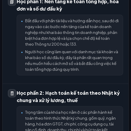
Học phần 1: Nền tảng kế toán tổng hợp, hóa
📘
đơn và số dư đầu kỳ
Bắt đầu với phần tài liệu và hướng dẫn học, sau đó đi
●
ngay vào các bước nền tảng của kế toán doanh
nghiệp như khai báo thông tin doanh nghiệp, phân
biệt hóa đơn hợp lệ và lựa chọn chế độ kế toán
theo Thông tư 200 hoặc 133.
Người học cũng làm quen với danh mục tài khoản và
●
khai báo số dư đầu kỳ, đây là phần rất quan trọng
nếu muốn hiểu cách mở sổ và bắt đầu công việc kế
toán tổng hợp đúng quy trình.
Học phần 2: Hạch toán kế toán theo Nhật ký
🧾
chung và xử lý lương, thuế
Trọng tâm của khóa học nằm ở các phần hành kế
●
toán theo hình thức Nhật ký chung, gồm quỹ, ngân
hàng, hóa đơn GTGT, chi phí, công cụ dụng cụ, tài
sản cố định, doanh thu, chi phí và bút toán kết