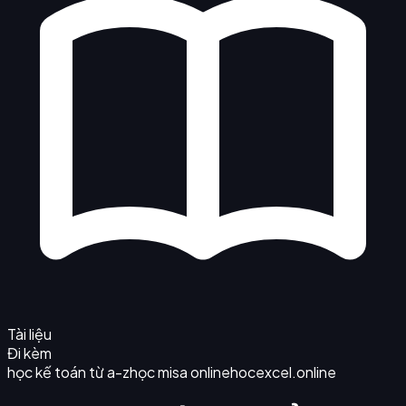
Tài liệu
Đi kèm
học kế toán từ a-z
học misa online
hocexcel.online