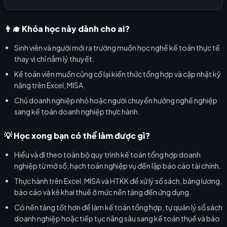
👨‍🎓 Khóa học này dành cho ai?
Sinh viên và người mới ra trường muốn học nghề kế toán thực tế
thay vì chỉ nắm lý thuyết.
Kế toán viên muốn củng cố lại kiến thức tổng hợp và cập nhật kỹ
năng trên Excel, MISA.
Chủ doanh nghiệp nhỏ hoặc người chuyển hướng nghề nghiệp
sang kế toán doanh nghiệp thực hành.
💡 Học xong bạn có thể làm được gì?
Hiểu và đi theo toàn bộ quy trình kế toán tổng hợp doanh
nghiệp từ mở sổ, hạch toán nghiệp vụ đến lập báo cáo tài chính.
Thực hành trên Excel, MISA và HTKK để xử lý sổ sách, bảng lương,
báo cáo và kê khai thuế ở mức nền tảng đến ứng dụng.
Có nền tảng tốt hơn để làm kế toán tổng hợp, tự quản lý sổ sách
doanh nghiệp hoặc tiếp tục nâng sâu sang kế toán thuế và báo