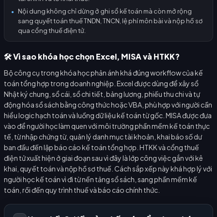
Nội dung không chỉ dừng ở ghi sổ kế toán mà còn mở rộng
●
sang quyết toán thuế TNDN, TNCN, lệ phí môn bài và nộp hồ sơ
qua cổng thuế điện tử.
🛠️ Vì sao khóa học chọn Excel, MISA và HTKK?
Bộ công cụ trong khóa học phản ánh khá đúng workflow của kế
toán tổng hợp trong doanh nghiệp. Excel được dùng để xây sổ
Nhật ký chung, sổ cái, sổ chi tiết, bảng lương, phiếu thu chi và tự
động hóa sổ sách bằng công thức hoặc VBA, phù hợp với người cần
hiểu logic hạch toán và luồng dữ liệu kế toán từ gốc. MISA được đưa
vào để người học làm quen với môi trường phần mềm kế toán thực
tế, từ nhập chứng từ, quản lý danh mục tài khoản, khai báo số dư
ban đầu đến lập báo cáo kế toán tổng hợp. HTKK và cổng thuế
điện tử xuất hiện ở giai đoạn sau vì đây là lớp công việc gắn với kê
khai, quyết toán và nộp hồ sơ thuế. Cách sắp xếp này khá hợp lý với
người học kế toán vì đi từ nền tảng sổ sách, sang phần mềm kế
toán, rồi đến quy trình thuế và báo cáo chính thức.