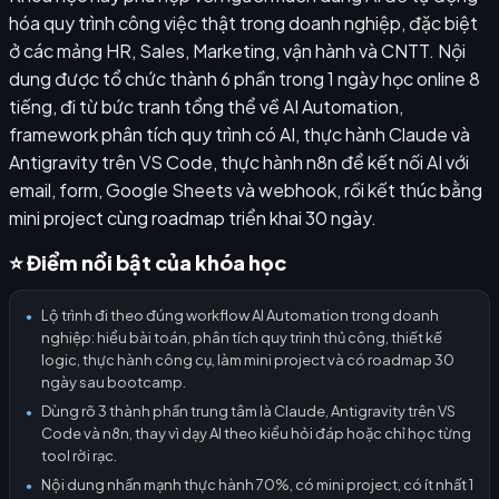
hóa quy trình công việc thật trong doanh nghiệp, đặc biệt
ở các mảng HR, Sales, Marketing, vận hành và CNTT. Nội
dung được tổ chức thành 6 phần trong 1 ngày học online 8
tiếng, đi từ bức tranh tổng thể về AI Automation,
framework phân tích quy trình có AI, thực hành Claude và
Antigravity trên VS Code, thực hành n8n để kết nối AI với
email, form, Google Sheets và webhook, rồi kết thúc bằng
mini project cùng roadmap triển khai 30 ngày.
⭐ Điểm nổi bật của khóa học
Lộ trình đi theo đúng workflow AI Automation trong doanh
●
nghiệp: hiểu bài toán, phân tích quy trình thủ công, thiết kế
logic, thực hành công cụ, làm mini project và có roadmap 30
ngày sau bootcamp.
Dùng rõ 3 thành phần trung tâm là Claude, Antigravity trên VS
●
Code và n8n, thay vì dạy AI theo kiểu hỏi đáp hoặc chỉ học từng
tool rời rạc.
Nội dung nhấn mạnh thực hành 70%, có mini project, có ít nhất 1
●