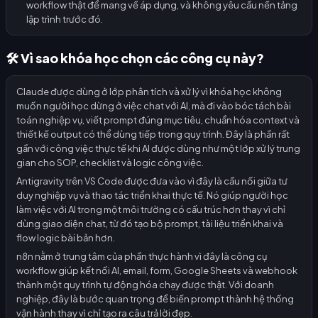
workflow thật để mang về áp dụng, và không yêu cầu nền tảng
lập trình trước đó.
🛠️ Vì sao khóa học chọn các công cụ này?
Claude được dùng ở lớp phân tích và xử lý vì khóa học không
muốn người học dừng ở việc chat với AI, mà đi vào bóc tách bài
toán nghiệp vụ, viết prompt đúng mục tiêu, chuẩn hóa context và
thiết kế output có thể dùng tiếp trong quy trình. Đây là phần rất
gần với công việc thực tế khi AI được dùng như một lớp xử lý trung
gian cho SOP, checklist và logic công việc.
Antigravity trên VS Code được đưa vào vì đây là cầu nối giữa tư
duy nghiệp vụ và thao tác triển khai thực tế. Nó giúp người học
làm việc với AI trong một môi trường có cấu trúc hơn thay vì chỉ
dùng giao diện chat, từ đó tạo bộ prompt, tài liệu triển khai và
flow logic bài bản hơn.
n8n nằm ở trung tâm của phần thực hành vì đây là công cụ
workflow giúp kết nối AI, email, form, Google Sheets và webhook
thành một quy trình tự động hóa chạy được thật. Với doanh
nghiệp, đây là bước quan trọng để biến prompt thành hệ thống
vận hành thay vì chỉ tạo ra câu trả lời đẹp.