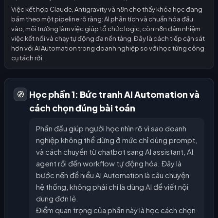
Việc kết hợp Claude, Antigravity và n8n cho thấy khóa học đang
bám theo một pipeline rõ ràng: AI phân tích và chuẩn hóa đầu
vào, môi trường làm việc giúp tổ chức logic, còn n8n đảm nhiệm
việc kết nối và chạy tự động đa nền tảng. Đây là cách tiếp cận sát
hơn với AI Automation trong doanh nghiệp so với học từng công
cụ tách rời.
Học phần 1: Bức tranh AI Automation và
🧭
cách chọn đúng bài toán
Phần đầu giúp người học nhìn rõ vì sao doanh
nghiệp không thể dừng ở mức chỉ dùng prompt,
và cách chuyển từ chatbot sang AI assistant, AI
agent rồi đến workflow tự động hóa. Đây là
bước nền để hiểu AI Automation là câu chuyện
hệ thống, không phải chỉ là dùng AI để viết nội
dung đơn lẻ.
Điểm quan trọng của phần này là học cách chọn