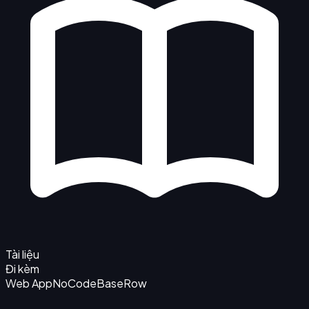
Tài liệu
Đi kèm
Web App
NoCode
BaseRow