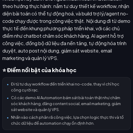
theo hướng thực hành: nắm tư duy thiết kế workflow, nhận
diện bài toán có thể tự động hoá, và build trợ lý/agent no-
code chạy được trong công việc thật. Nội dung đi từ demo
thực tế đến khung phương pháp triển khai, với các chủ
điểm như chatbot chăm sóc khách hàng, AI agent hỗ trợ
công việc, đồng bộ dữ liệu đa nền tảng, tự động hóa trình
duyệt, auto post nội dung, giám sát website, email
marketing và quản lý VPS.
⭐ Điểm nổi bật của khóa học
Đi từ tư duy workflow đến triển khai no-code, thay vì chỉ học
●
công cụ rời rạc.
Có các demo AI Automation bám sát bài toán thật như chăm
●
sóc khách hàng, đăng content social, email marketing, giám
sát website và quản lý VPS.
Nhấn vào cách phân rã công việc, lựa chọn logic thực thi và tổ
●
chức dữ liệu để automation chạy ổn định hơn.