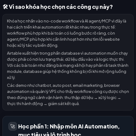
🛠️ Vì sao khóa học chọn các công cụ này?
Khóa học nhấn vào no-code workflow và AI agent/MCP vì đây là
hai cách triển khai automation rất khác nhau trong thực tế:
workflow phù hợp khi bài toán có luồng bước rõ ràng, còn
agent/MCP phù hợp khi cần linh hoạt hơn như tìm lỗi website
hoặc xử lý tác vụ biến động.
Airtable xuất hiện trong phần database vì automation muốn chạy
được phải có nơi lưu trạng thái, dữ liệu đầu vào và logic thực thi.
Với các bài toán như đăng bài mạng xã hội hay phân rã task thành
module, database giúp hệ thống không bị rối khi mở rộng luồng
xử lý.
Các demo như chatbot, auto post, email marketing, browser
automation và quản lý VPS cho thấy workflow công cụ được chọn
theo đúng ngữ cảnh vận hành: thu thập dữ liệu → xử lý logic →
thực thi hành động → giám sát kết quả.
Học phần 1: Nhập môn AI Automation,
🚀
mục tiêu và lộ trình học