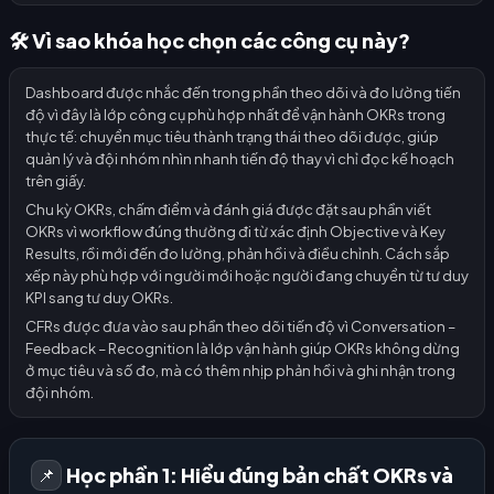
🛠️ Vì sao khóa học chọn các công cụ này?
Dashboard được nhắc đến trong phần theo dõi và đo lường tiến
độ vì đây là lớp công cụ phù hợp nhất để vận hành OKRs trong
thực tế: chuyển mục tiêu thành trạng thái theo dõi được, giúp
quản lý và đội nhóm nhìn nhanh tiến độ thay vì chỉ đọc kế hoạch
trên giấy.
Chu kỳ OKRs, chấm điểm và đánh giá được đặt sau phần viết
OKRs vì workflow đúng thường đi từ xác định Objective và Key
Results, rồi mới đến đo lường, phản hồi và điều chỉnh. Cách sắp
xếp này phù hợp với người mới hoặc người đang chuyển từ tư duy
KPI sang tư duy OKRs.
CFRs được đưa vào sau phần theo dõi tiến độ vì Conversation –
Feedback – Recognition là lớp vận hành giúp OKRs không dừng
ở mục tiêu và số đo, mà có thêm nhịp phản hồi và ghi nhận trong
đội nhóm.
Học phần 1: Hiểu đúng bản chất OKRs và
📌