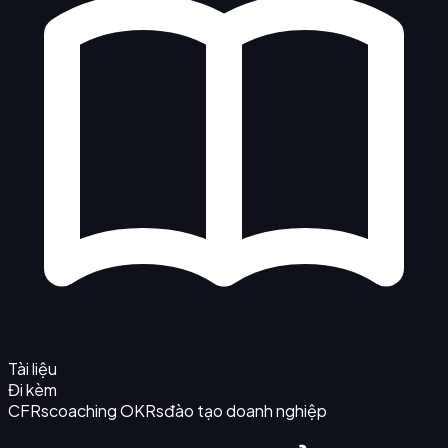
Tài liệu
Đi kèm
CFRs
coaching OKRs
đào tạo doanh nghiệp