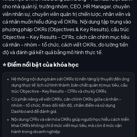
cho nhà quản lý, trưởng nhóm, CEO, HR Manager, chuyên
viên nhân sự, chuyên viên quản trị chiến lược, nhân viên và
cá nhân muốn hiểu đúng về OKRs. Nội dung tập trung vào
phương pháp OKRs (Objectives & Key Results), cấu trúc
Objective – Key Results – CFRs, cách căn chỉnh mục tiêu
cá nhân – nhóm – tổ chức, cách viết OKRs, đo lường tiến
độ và đánh giá kết quả bằng mô hình thực tế.
⭐ Điểm nổi bật của khóa học
Hệ thống nội dung bám sát OKRs từ nền tảng lý thuyết đến ứng
●
dụng thực tế: lịch sử hình thành, bản chất quản trị mục tiêu, cấu
trúc Objective – Key Results – CFRs và chu kỳ OKRs.
Có phần riêng về viết OKRs, căn chỉnh OKRs giữa cá nhân –
●
nhóm – tổ chức, theo dõi tiến độ, chấm điểm và sử dụng
Dashboard để đánh giá.
Nội dung CFRs và văn hóa OKRs giúp người học hiểu cách triển
●
khai OKRs không chỉ ở mức viết mục tiêu, mà còn ở mức vận
hành trong doanh nghiệp.