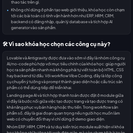
thao tác trên gì.
Không chỉ dừng ở phần tạo web giới thiệu, khóa học còn chạm
●
tới các bài toán có tính vận hành hơn như ERP, HRM, CRM,
backend có đăng nhập, quản lý database và tích hợp AI
generator vào sản phẩm.
🛠️ Vì sao khóa học chọn các công cụ này?
Lovable và Antigravity được đưa vào sớm vì đây là nhóm công cụ
AI/no-code phù hợp với mục tiêu chính của khóa học: giúp người
học ra sản phẩm nhanh mà không phải tự viết toàn bộ HTML, CSS
hay backend từ đầu. Với workflow Vibe Coding, đây là lớp công
cụ chuyển ý tưởng và prompt thành giao diện hoặc cấu trúc sản
phẩm có thể dùng tiếp để triển khai.
Landing page AI và tích hợp thanh toán được đặt ở module giữa
vì đây là bước nối giữa việc tạo được trang và tạo được trang có
khả năng phục vụ bán hàng hoặc thu tiền. Trong workflow sản
phẩm số, đây là giai đoạn quan trọng nếu người học muốn làm
web có chuyển đổi thay vì chỉ dừng ở demo giao diện.
Nhóm ERP, HRM, CRM và tư duy kiến trúc module xuất hiện vì khóa
học không chỉ hướng tới web đơn giản, mà còn chạm tới bài toán