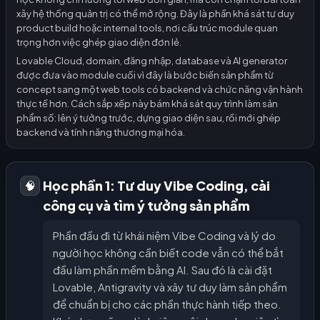
xây hệ thống quản trị có thể mở rộng. Đây là phần khá sát tư duy
product build hoặc internal tools, nơi cấu trúc module quan
trọng hơn việc ghép giao diện đơn lẻ.
Lovable Cloud, domain, đăng nhập, database và AI generator
được đưa vào module cuối vì đây là bước biến sản phẩm từ
concept sang một web tools có backend và chức năng vận hành
thực tế hơn. Cách sắp xếp này bám khá sát quy trình làm sản
phẩm số: lên ý tưởng trước, dựng giao diện sau, rồi mới ghép
backend và tính năng thương mại hóa.
Học phần 1: Tư duy Vibe Coding, cài
🧠
công cụ và tìm ý tưởng sản phẩm
Phần đầu đi từ khái niệm Vibe Coding và lý do
người học không cần biết code vẫn có thể bắt
đầu làm phần mềm bằng AI. Sau đó là cài đặt
Lovable, Antigravity và xây tư duy làm sản phẩm
để chuẩn bị cho các phần thực hành tiếp theo.