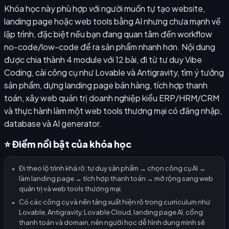
Khóa học này phù hợp với người muốn tự tạo website,
landing page hoặc web tools bằng AI nhưng chưa mạnh về
lập trình, đặc biệt nếu bạn đang quan tâm đến workflow
no-code/low-code để ra sản phẩm nhanh hơn. Nội dung
được chia thành 4 module với 12 bài, đi từ tư duy Vibe
Coding, cài công cụ như Lovable và Antigravity, tìm ý tưởng
sản phẩm, dựng landing page bán hàng, tích hợp thanh
toán, xây web quản trị doanh nghiệp kiểu ERP/HRM/CRM
và thực hành làm một web tools thương mại có đăng nhập,
database và AI generator.
⭐ Điểm nổi bật của khóa học
Đi theo lộ trình khá rõ: tư duy sản phẩm → chọn công cụ AI →
●
làm landing page → tích hợp thanh toán → mở rộng sang web
quản trị và web tools thương mại.
Có các công cụ và nền tảng xuất hiện rõ trong curriculum như
●
Lovable, Antigravity, Lovable Cloud, landing page AI, cổng
thanh toán và domain, nên người học dễ hình dung mình sẽ