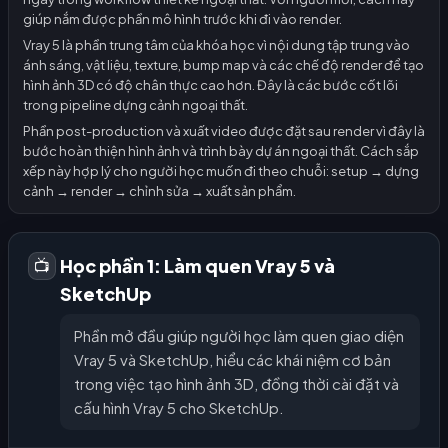
giúp nắm được phần mô hình trước khi đi vào render.
Vray 5 là phần trung tâm của khóa học vì nội dung tập trung vào
ánh sáng, vật liệu, texture, bump map và các chế độ render để tạo
hình ảnh 3D có độ chân thực cao hơn. Đây là các bước cốt lõi
trong pipeline dựng cảnh ngoại thất.
Phần post-production và xuất video được đặt sau render vì đây là
bước hoàn thiện hình ảnh và trình bày dự án ngoại thất. Cách sắp
xếp này hợp lý cho người học muốn đi theo chuỗi: setup → dựng
cảnh → render → chỉnh sửa → xuất sản phẩm.
Học phần 1: Làm quen Vray 5 và
📺
SketchUp
Phần mở đầu giúp người học làm quen giao diện
Vray 5 và SketchUp, hiểu các khái niệm cơ bản
trong việc tạo hình ảnh 3D, đồng thời cài đặt và
cấu hình Vray 5 cho SketchUp.