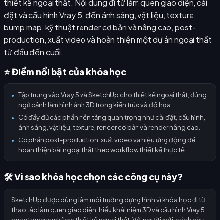
thiết kế ngoại thất. Nội dung đi từ làm quen giao diện, cài
đặt và cấu hình Vray 5, đến ánh sáng, vật liệu, texture,
bump map, kỹ thuật render cơ bản và nâng cao, post-
production, xuất video và hoàn thiện một dự án ngoại thất
từ đầu đến cuối.
⭐ Điểm nổi bật của khóa học
Tập trung vào Vray 5 và SketchUp cho thiết kế ngoại thất, đúng
●
ngữ cảnh làm hình ảnh 3D trong kiến trúc và đồ họa.
Có đầy đủ các phần nền tảng quan trọng như cài đặt, cấu hình,
●
ánh sáng, vật liệu, texture, render cơ bản và render nâng cao.
Có phần post-production, xuất video và hiệu ứng động để
●
hoàn thiện bài ngoại thất theo workflow thiết kế thực tế.
🛠️ Vì sao khóa học chọn các công cụ này?
SketchUp được dùng làm môi trường dựng hình vì khóa học đi từ
thao tác làm quen giao diện, hiểu khái niệm 3D và cấu hình Vray 5
ngay trong workflow thiết kế ngoại thất. Với người mới, cách này