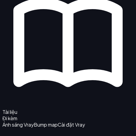
Tài liệu
Đi kèm
Ánh sáng Vray
Bump map
Cài đặt Vray