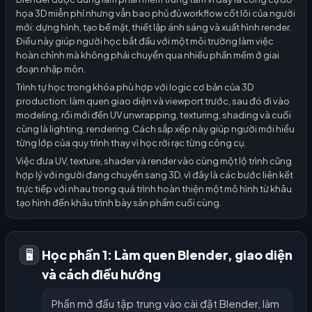
họa 3D miễn phí nhưng vẫn bao phủ đủ workflow cốt lõi của người
mới: dựng hình, tạo bề mặt, thiết lập ánh sáng và xuất hình render.
Điều này giúp người học bắt đầu với một môi trường làm việc
hoàn chỉnh mà không phải chuyển qua nhiều phần mềm ở giai
đoạn nhập môn.
Trình tự học trong khóa phù hợp với logic cơ bản của 3D
production: làm quen giao diện và viewport trước, sau đó đi vào
modeling, rồi mới đến UV unwrapping, texturing, shading và cuối
cùng là lighting, rendering. Cách sắp xếp này giúp người mới hiểu
từng lớp của quy trình thay vì học rời rạc từng công cụ.
Việc đưa UV, texture, shader và render vào cùng một lộ trình cũng
hợp lý với người đang chuyển sang 3D, vì đây là các bước liên kết
trực tiếp với nhau trong quá trình hoàn thiện một mô hình từ khâu
tạo hình đến khâu trình bày sản phẩm cuối cùng.
Học phần 1: Làm quen Blender, giao diện
🖥️
và cách điều hướng
Phần mở đầu tập trung vào cài đặt Blender, làm