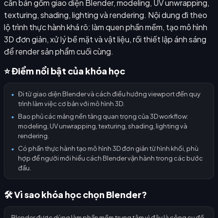
căn bản gồm giao diện Blender, modeling, UV unwrapping,
texturing, shading, lighting và rendering. Nội dung đi theo
lộ trình thực hành khá rõ: làm quen phần mềm, tạo mô hình
3D đơn giản, xử lý bề mặt và vật liệu, rồi thiết lập ánh sáng
để render sản phẩm cuối cùng.
⭐ Điểm nổi bật của khóa học
Đi từ giao diện Blender và cách điều hướng viewport đến quy
●
trình làm việc cơ bản với mô hình 3D.
Bao phủ các mảng nền tảng quan trọng của 3D workflow:
●
modeling, UV unwrapping, texturing, shading, lighting và
rendering.
Có phần thực hành tạo mô hình 3D đơn giản từ hình khối, phù
●
hợp để người mới hiểu cách Blender vận hành trong các bước
đầu.
🛠️ Vì sao khóa học chọn Blender?
Blender được dùng làm phần mềm trung tâm vì đây là công cụ đồ