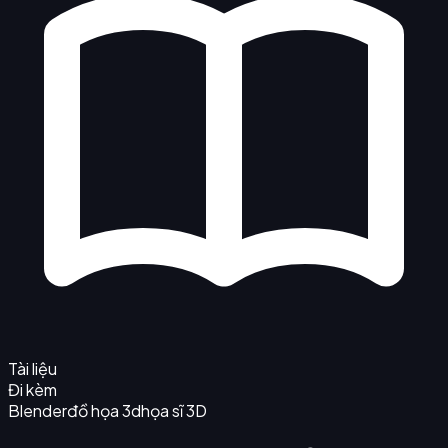
Tài liệu
Đi kèm
Blender
đồ họa 3d
họa sĩ 3D