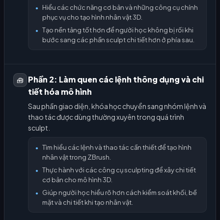
Hiểu các chức năng cơ bản và những công cụ chính
●
phục vụ cho tạo hình nhân vật 3D.
Tạo nền tảng tốt hơn để người học không bị rối khi
●
bước sang các phần sculpt chi tiết hơn ở phía sau.
Phần 2: Làm quen các lệnh thông dụng và chi
🧰
tiết hóa mô hình
Sau phần giao diện, khóa học chuyển sang nhóm lệnh và
thao tác được dùng thường xuyên trong quá trình
sculpt.
Tìm hiểu các lệnh và thao tác cần thiết để tạo hình
●
nhân vật trong ZBrush.
Thực hành với các công cụ sculpting để xây chi tiết
●
cơ bản cho mô hình 3D.
Giúp người học hiểu rõ hơn cách kiểm soát khối, bề
●
mặt và chi tiết khi tạo nhân vật.