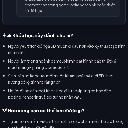
character art trong game, phim hoạt hình hoặc thiết
kế đồ họa.
👨‍🎓 Khóa học này dành cho ai?
Người yêu thích đồ họa 3D muốn đi sâu hơn vào kỹ thuật tạo hình
nhân vật.
Người làm trong ngành game, phim hoạt hình hoặc thiết kế
muốn nâng kỹ năng character art.
Sinh viên hoặc người mới muốn khám phá thế giới 3D theo
hướng có lộ trình rõ ràng hơn.
Người đang cần một khóa học đi từ sculpting cơ bản đến
posing, rendering và texturing nhân vật.
💡 Học xong bạn có thể làm được gì?
Tự tin hơn khi làm việc với ZBrush và các phần mềm hỗ trợ trong
quy trình tạo nhân vật 3D.