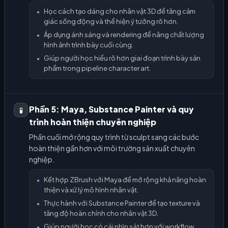
Học cách tạo dáng cho nhân vật 3D để tăng cảm
●
giác sống động và thể hiện ý tưởng rõ hơn.
Áp dụng ánh sáng và rendering để nâng chất lượng
●
hình ảnh trình bày cuối cùng.
Giúp người học hiểu rõ hơn giai đoạn trình bày sản
●
phẩm trong pipeline character art.
Phần 5: Maya, Substance Painter và quy
🧪
trình hoàn thiện chuyên nghiệp
Phần cuối mở rộng quy trình từ sculpt sang các bước
hoàn thiện gần hơn với môi trường sản xuất chuyên
nghiệp.
Kết hợp ZBrush với Maya để mở rộng khả năng hoàn
●
thiện và xử lý mô hình nhân vật.
Thực hành với Substance Painter để tạo texture và
●
tăng độ hoàn chỉnh cho nhân vật 3D.
Giúp người học có cái nhìn sát hơn với workflow
●