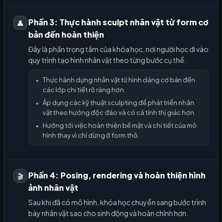
Phần 3: Thực hành sculpt nhân vật từ form cơ
👤
bản đến hoàn thiện
Đây là phần trọng tâm của khóa học, nơi người học đi vào
quy trình tạo hình nhân vật theo từng bước cụ thể.
Thực hành dựng nhân vật từ hình dáng cơ bản đến
●
các lớp chi tiết rõ ràng hơn.
Áp dụng các kỹ thuật sculpting để phát triển nhân
●
vật theo hướng độc đáo và có cá tính thị giác hơn.
Hướng tới việc hoàn thiện bề mặt và chi tiết của mô
●
hình thay vì chỉ dừng ở form thô.
Phần 4: Posing, rendering và hoàn thiện hình
🎬
ảnh nhân vật
Sau khi đã có mô hình, khóa học chuyển sang bước trình
bày nhân vật sao cho sinh động và hoàn chỉnh hơn.