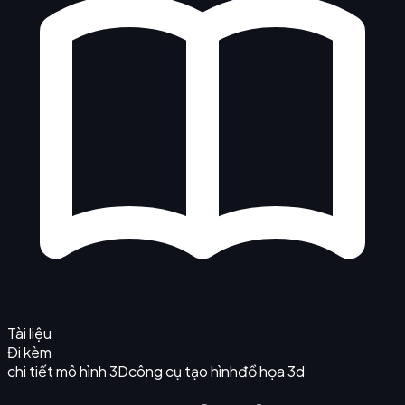
Tài liệu
Đi kèm
chi tiết mô hình 3D
công cụ tạo hình
đồ họa 3d