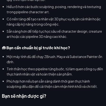
Hiểu rõ hơn các bước sculpting, posing, rendering và texturing
trong pipeline character art.
Có nền tảng để tạo ra nhân vật 3D phục vụ dự án cá nhân hoặc
nâng cấp kỹ năng trong công việc.
Sẵn sàng hơn để tiếp tục học sâu về character design, creature
art hoặc các pipeline 3D nâng cao khác.
🧰 Bạn cần chuẩn bị gì trước khi học?
Một máy tính đủ để chạy ZBrush, Maya và Substance Painter ổn
định.
Tinh thần học theo pipeline từng bước, từ làm quen công cụ đến
thực hành nhân vật và hoàn thiện sản phẩm.
Phù hợp hơn nếu bạn sẵn sàng dành thời gian thực hành
sculpting đều đặn để cải thiện cảm nhận hình khối và chi tiết.
Bạn sẽ nhận được gì?