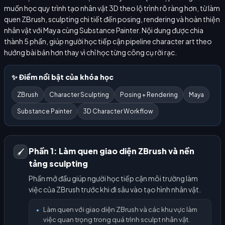
muốn học quy trình tạo nhân vật 3D theo lộ trình rõ ràng hơn, từ làm
quen ZBrush, sculpting chi tiết đến posing, rendering và hoàn thiện
nhân vật với Maya cùng Substance Painter. Nội dung được chia
thành 5 phần, giúp người học tiếp cận pipeline character art theo
hướng bài bản hơn thay vì chỉ học từng công cụ rời rạc.
✨ Điểm nổi bật của khóa học
ZBrush
Character Sculpting
Posing + Rendering
Maya
Substance Painter
3D Character Workflow
Phần 1: Làm quen giao diện ZBrush và nền
🖌️
tảng sculpting
Phần mở đầu giúp người học tiếp cận môi trường làm
việc của ZBrush trước khi đi sâu vào tạo hình nhân vật.
Làm quen với giao diện ZBrush và các khu vực làm
●
việc quan trọng trong quá trình sculpt nhân vật.