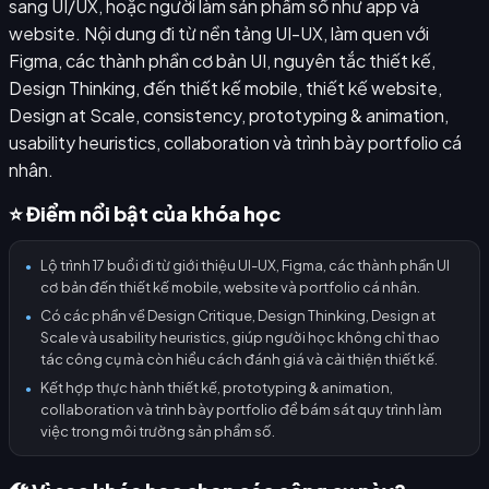
sang UI/UX, hoặc người làm sản phẩm số như app và
website. Nội dung đi từ nền tảng UI-UX, làm quen với
Figma, các thành phần cơ bản UI, nguyên tắc thiết kế,
Design Thinking, đến thiết kế mobile, thiết kế website,
Design at Scale, consistency, prototyping & animation,
usability heuristics, collaboration và trình bày portfolio cá
nhân.
⭐ Điểm nổi bật của khóa học
Lộ trình 17 buổi đi từ giới thiệu UI-UX, Figma, các thành phần UI
●
cơ bản đến thiết kế mobile, website và portfolio cá nhân.
Có các phần về Design Critique, Design Thinking, Design at
●
Scale và usability heuristics, giúp người học không chỉ thao
tác công cụ mà còn hiểu cách đánh giá và cải thiện thiết kế.
Kết hợp thực hành thiết kế, prototyping & animation,
●
collaboration và trình bày portfolio để bám sát quy trình làm
việc trong môi trường sản phẩm số.