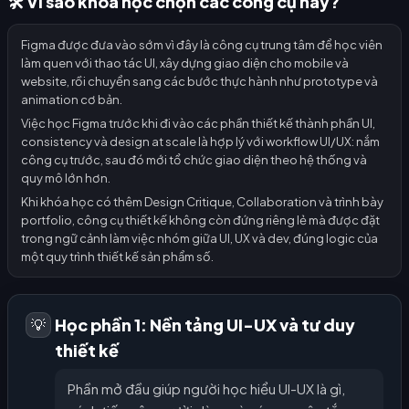
🛠️ Vì sao khóa học chọn các công cụ này?
Figma được đưa vào sớm vì đây là công cụ trung tâm để học viên
làm quen với thao tác UI, xây dựng giao diện cho mobile và
website, rồi chuyển sang các bước thực hành như prototype và
animation cơ bản.
Việc học Figma trước khi đi vào các phần thiết kế thành phần UI,
consistency và design at scale là hợp lý với workflow UI/UX: nắm
công cụ trước, sau đó mới tổ chức giao diện theo hệ thống và
quy mô lớn hơn.
Khi khóa học có thêm Design Critique, Collaboration và trình bày
portfolio, công cụ thiết kế không còn đứng riêng lẻ mà được đặt
trong ngữ cảnh làm việc nhóm giữa UI, UX và dev, đúng logic của
một quy trình thiết kế sản phẩm số.
Học phần 1: Nền tảng UI-UX và tư duy
💡
thiết kế
Phần mở đầu giúp người học hiểu UI-UX là gì,