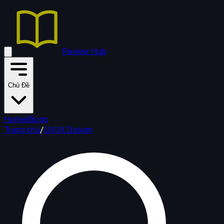
Review Hub
Chủ Đề
Home
Blogs
Trang chủ
/
UI/UX Design