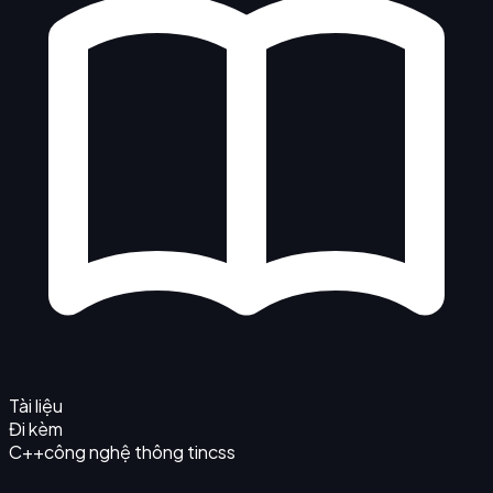
Tài liệu
Đi kèm
C++
công nghệ thông tin
css