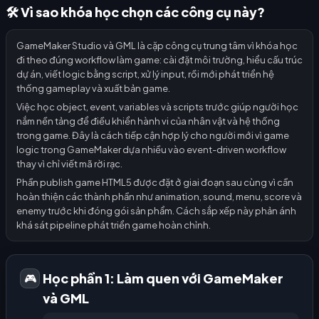
🛠️ Vì sao khóa học chọn các công cụ này?
GameMaker Studio và GML là cặp công cụ trung tâm vì khóa học
đi theo đúng workflow làm game: cài đặt môi trường, hiểu cấu trúc
dự án, viết logic bằng script, xử lý input, rồi mới phát triển hệ
thống gameplay và xuất bản game.
Việc học object, event, variables và scripts trước giúp người học
nắm nền tảng để điều khiển hành vi của nhân vật và hệ thống
trong game. Đây là cách tiếp cận hợp lý cho người mới vì game
logic trong GameMaker dựa nhiều vào event-driven workflow
thay vì chỉ viết mã rời rạc.
Phần publish game HTML5 được đặt ở giai đoạn sau cùng vì cần
hoàn thiện các thành phần như animation, sound, menu, score và
enemy trước khi đóng gói sản phẩm. Cách sắp xếp này phản ánh
khá sát pipeline phát triển game hoàn chỉnh.
Học phần 1: Làm quen với GameMaker
🎮
và GML