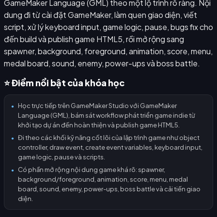
GameMaker Language (GML) theo một lộ trình rõ ràng. Nội
dung đi từ cài đặt GameMaker, làm quen giao diện, viết
script, xử lý keyboard input, game logic, pause, bugs fix cho
đến build và publish game HTML5, rồi mở rộng sang
spawner, background, foreground, animation, score, menu,
medal board, sound, enemy, power-ups và boss battle.
⭐ Điểm nổi bật của khóa học
Học trực tiếp trên GameMaker Studio với GameMaker
●
Language (GML), bám sát workflow phát triển game indie từ
khởi tạo dự án đến hoàn thiện và publish game HTML5.
Đi theo các khối kỹ năng cốt lõi của lập trình game như object
●
controller, draw event, create event variables, keyboard input,
game logic, pause và scripts.
Có phần mở rộng nội dung game khá rõ: spawner,
●
background/foreground, animation, score, menu, medal
board, sound, enemy, power-ups, boss battle và cải tiến giao
diện.