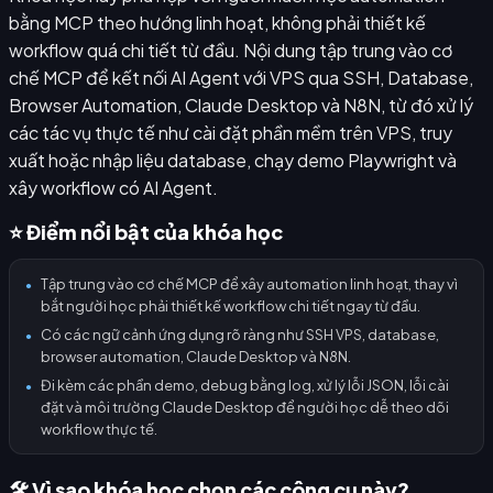
bằng MCP theo hướng linh hoạt, không phải thiết kế
workflow quá chi tiết từ đầu. Nội dung tập trung vào cơ
chế MCP để kết nối AI Agent với VPS qua SSH, Database,
Browser Automation, Claude Desktop và N8N, từ đó xử lý
các tác vụ thực tế như cài đặt phần mềm trên VPS, truy
xuất hoặc nhập liệu database, chạy demo Playwright và
xây workflow có AI Agent.
⭐ Điểm nổi bật của khóa học
Tập trung vào cơ chế MCP để xây automation linh hoạt, thay vì
●
bắt người học phải thiết kế workflow chi tiết ngay từ đầu.
Có các ngữ cảnh ứng dụng rõ ràng như SSH VPS, database,
●
browser automation, Claude Desktop và N8N.
Đi kèm các phần demo, debug bằng log, xử lý lỗi JSON, lỗi cài
●
đặt và môi trường Claude Desktop để người học dễ theo dõi
workflow thực tế.
🛠️ Vì sao khóa học chọn các công cụ này?