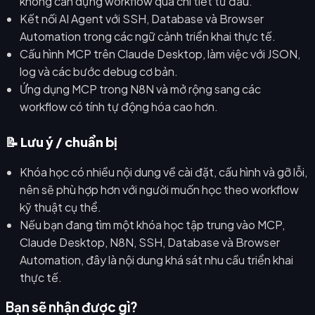
không cần dựng workflow quá chi tiết từ đầu.
Kết nối AI Agent với SSH, Database và Browser
Automation trong các ngữ cảnh triển khai thực tế.
Cấu hình MCP trên Claude Desktop, làm việc với JSON,
log và các bước debug cơ bản.
Ứng dụng MCP trong N8N và mở rộng sang các
workflow có tính tự động hóa cao hơn.
📝 Lưu ý / chuẩn bị
Khóa học có nhiều nội dung về cài đặt, cấu hình và gỡ lỗi,
nên sẽ phù hợp hơn với người muốn học theo workflow
kỹ thuật cụ thể.
Nếu bạn đang tìm một khóa học tập trung vào MCP,
Claude Desktop, N8N, SSH, Database và Browser
Automation, đây là nội dung khá sát nhu cầu triển khai
thực tế.
Bạn sẽ nhận được gì?