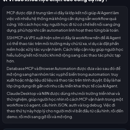
MCP được đặt ở trung tâm vì đây là lớp kết nối giúp AI Agent làm
việc với nhiều hệ thống mà không cần dựng sẵn workflow quá
cứng. Với cách học này, người học đi từ cơ chế kết nối sang ứng
dụng, phù hợp khi cần automation linh hoạt theo từng bài toán.
SSH MCP và VPS xuất hiện sớm vì đây là workflow nền để AI Agent
có thể thao tác trên môi trường máy chủ từ xa, ví dụ cài đặt phần
mềm hoặc xử lý tác vụ vận hành. Cách tiếp cận này giúp người học
hiểu luồng kết nối trước khi mở rộng sang các thao tác phức tạp
hơn.
Database MCP và Browser Automation được đưa vào sau đó để
mở rộng sang hai nhóm tác vụ phổ biến trong automation: truy
xuất hoặc nhập liệu dữ liệu và thao tác trên trình duyệt. Đây là hai
lớp ứng dụng rất gần với nhu cầu triển khai thực tế của AI Agent.
Claude Desktop và N8N được dùng như môi trường triển khai và
thử nghiệm, giúp người học nhìn rõ cách MCP vận hành trong một
workflow có agent, cấu hình JSON, auth và log debug. Việc đi
theo thứ tự này hợp lý cho người mới vì bắt đầu từ cấu hình, rồi đến
demo, rồi mới sang gỡ lỗi và mở rộng.